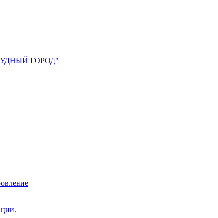
УМРУДНЫЙ ГОРОД"
ровление
ации.