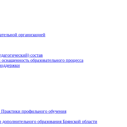
вательной организацией
едагогический) состав
 оснащенность образовательного процесса
поддержки
 Практики профильного обучения
р дополнительного образования Брянской области