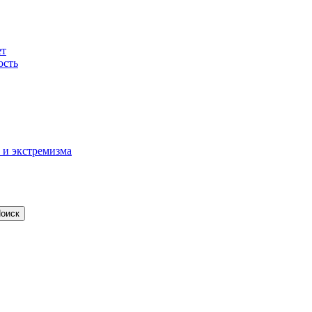
ет
ость
 и экстремизма
оиск