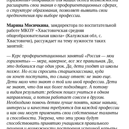
расширить свои знания о профориентационных сферах,
о структуре образования, позволяет выявить свои
предпочтения при выборе профессии.
Марина Мосичкина
, замдиректора по воспитательной
работе МКОУ «Хвастовичская средняя
общеобразовательная школа» (Калужская обл, с.
Хвастовичи), рассуждает на тему нужности таких
занятий:
— Курс профориентационных занятий «Россия — мои
горизонты» — мера, наверное, все же правильная. Да,
это добавился еще один урок. Да, дети уходят из школы
позже. Но если спросить старшеклассника, куда
он хочет поступать, то слышу ответ: не знаю еще.
Дети мало что знают о той или иной профессии. Дети
не знают, что для них более подходящее. А потому
и видим результат: ребенок пошел учиться в одном
направлении, а потом работает совсем в другом.
Необходимо помочь детям лучше понять, какие навыки,
интересы и качества требуются для каждой профессии
и как они могут применить свои собственные таланты
и способности. Уверена, что эти уроки будут
способствовать принятию учащимися правильного
решения и возможности построения успешной карьеры