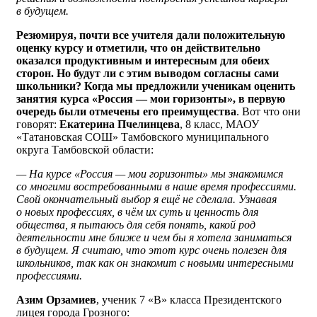
в будущем.
Резюмируя, почти все учителя дали положительную
оценку курсу и отметили, что он действительно
оказался продуктивным и интересным для обеих
сторон. Но будут ли с этим выводом согласны сами
школьники? Когда мы предложили ученикам оценить
занятия курса «Россия — мои горизонты», в первую
очередь были отмечены его преимущества
. Вот что они
говорят:
Екатерина Пчелинцева
, 8 класс, МАОУ
«Татановская СОШ» Тамбовского муниципального
округа Тамбовской области:
— На курсе «Россия — мои горизонты» мы знакомимся
со многими востребованными в наше время профессиями.
Свой окончательный выбор я ещё не сделала. Узнавая
о новых профессиях, в чём их суть и ценность для
общества, я пытаюсь для себя понять, какой род
деятельности мне ближе и чем бы я хотела заниматься
в будущем. Я считаю, что этот курс очень полезен для
школьников, так как он знакомит с новыми интересными
профессиями.
Азим Орзамиев
, ученик 7 «В» класса Президентского
лицея города Грозного: