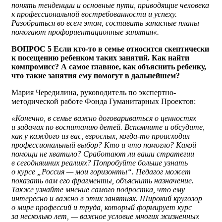
понять тенденции и основные пути, приводящие человека
к профессиональной востребованности и успеху.
Разобраться во всем этом, составить запасные планы
помогают профориентационные занятия«.
ВОПРОС 5 Если кто-то в семье относится скептически
к посещению ребенком таких занятий. Как найти
компромисс? А самое главное, как объяснить ребенку,
что такие занятия ему помогут в дальнейшем?
Мария Чередилина, руководитель по экспертно-
методической работе Фонда Гуманитарных Проектов:
«Конечно, в семье важно договариваться о ценностях
и задачах по воспитанию детей. Вспомните и обсудите,
как у каждого из вас, взрослых, когда-то происходил
профессиональный выбор? Кто и что помогло? Какой
помощи не хватило? Сработают ли ваши стратегии
в сегодняшних реалиях? Попробуйте больше узнать
о курсе „Россия — мои горизонты“. Педагог может
показать вам его фрагменты, объяснить назначение.
Также узнайте мнение самого подростка, что ему
интересно и важно в этих занятиях. Широкий кругозор
о мире профессий и труда, который формирует курс
за несколько лет, — важное условие многих жизненных