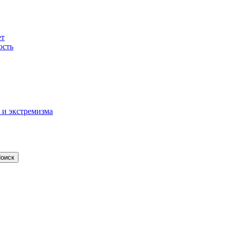
ет
ость
 и экстремизма
оиск