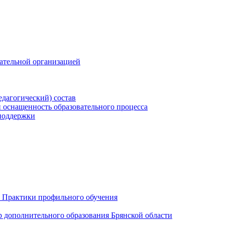
вательной организацией
едагогический) состав
 оснащенность образовательного процесса
поддержки
 Практики профильного обучения
р дополнительного образования Брянской области