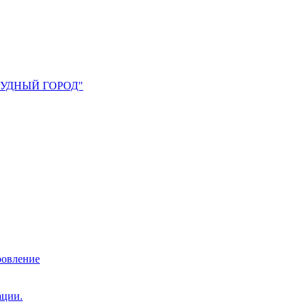
УМРУДНЫЙ ГОРОД"
ровление
ации.