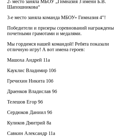
2- место заняла МБОУ „Гимназия 3 имени Б.В.
Шапошникова“
3-е место заняла команда МБОУ» Гимназия 4″!
Победители и призеры соревнований награждены
почетными грамотами и медалями.
Мы гордимся нашей командой! Ребята показали
отличную игру! А вот имена героев:
Машоха Андрей 11а
Кауклис Владимир 10б
Гречихин Никита 10б
Драенков Владислав 9б
Телешов Егор 9б
Сердюков Даниил 9б
Куликов Дмитрий 8а
Савкин Александр 11а